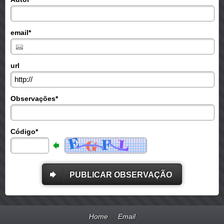
email*
url
Observações*
Código*
PUBLICAR OBSERVAÇÃO
Home
Email