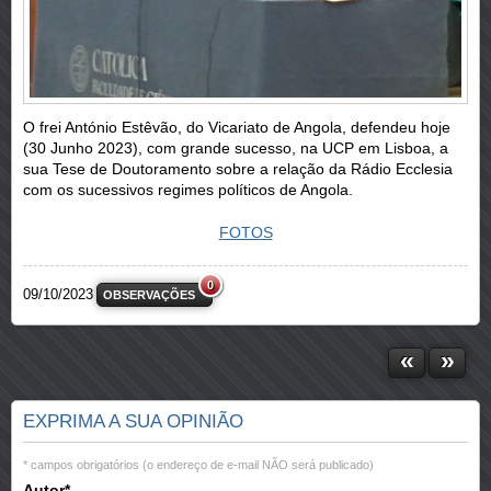
O frei António Estêvão, do Vicariato de Angola, defendeu hoje
(30 Junho 2023), com grande sucesso, na UCP em Lisboa, a
sua Tese de Doutoramento sobre a relação da Rádio Ecclesia
com os sucessivos regimes políticos de Angola.
FOTOS
0
09/10/2023
OBSERVAÇÕES
«
»
EXPRIMA A SUA OPINIÃO
* campos obrigatórios (o endereço de e-mail NÃO será publicado)
Autor*